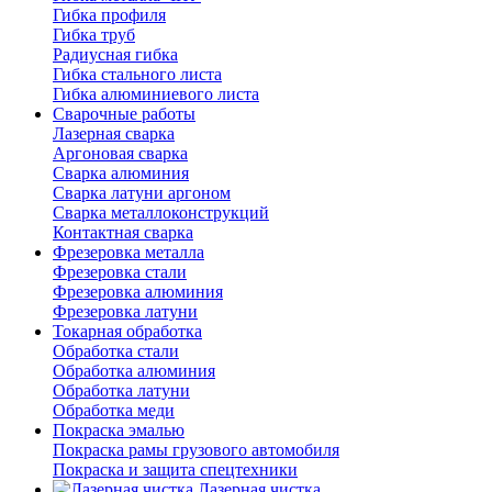
Гибка профиля
Гибка труб
Радиусная гибка
Гибка стального листа
Гибка алюминиевого листа
Сварочные работы
Лазерная сварка
Аргоновая сварка
Сварка алюминия
Сварка латуни аргоном
Сварка металлоконструкций
Контактная сварка
Фрезеровка металла
Фрезеровка стали
Фрезеровка алюминия
Фрезеровка латуни
Токарная обработка
Обработка стали
Обработка алюминия
Обработка латуни
Обработка меди
Покраска эмалью
Покраска рамы грузового автомобиля
Покраска и защита спецтехники
Лазерная чистка