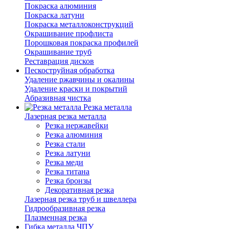
Покраска алюминия
Покраска латуни
Покраска металлоконструкций
Окрашивание профлиста
Порошковая покраска профилей
Окрашивание труб
Реставрация дисков
Пескоструйная обработка
Удаление ржавчины и окалины
Удаление краски и покрытий
Абразивная чистка
Резка металла
Лазерная резка металла
Резка нержавейки
Резка алюминия
Резка стали
Резка латуни
Резка меди
Резка титана
Резка бронзы
Декоративная резка
Лазерная резка труб и швеллера
Гидрообразивная резка
Плазменная резка
Гибка металла ЧПУ