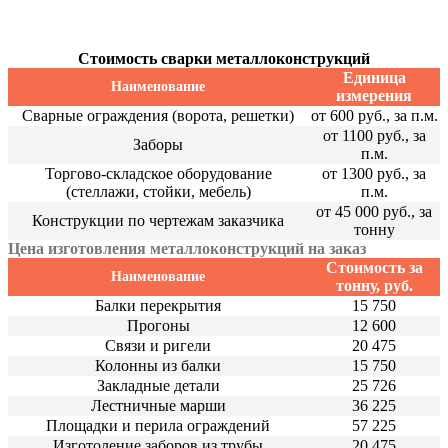
Стоимость сварки металлоконструкций
Единица
Наименование
измерения
Сварные ограждения (ворота, решетки)
от 600 руб., за п.м.
от 1100 руб., за
Заборы
п.м.
Торгово-складское оборудование
от 1300 руб., за
(стеллажи, стойки, мебель)
п.м.
от 45 000 руб., за
Конструкции по чертежам заказчика
тонну
Цена изготовления металлоконструкций на заказ
Стоимость за
Наименование
тонну, руб.
Балки перекрытия
15 750
Прогоны
12 600
Связи и ригели
20 475
Колонны из балки
15 750
Закладные детали
25 726
Лестничные марши
36 225
Площадки и перила ограждений
57 225
Изготоление заборов из трубы
20 475