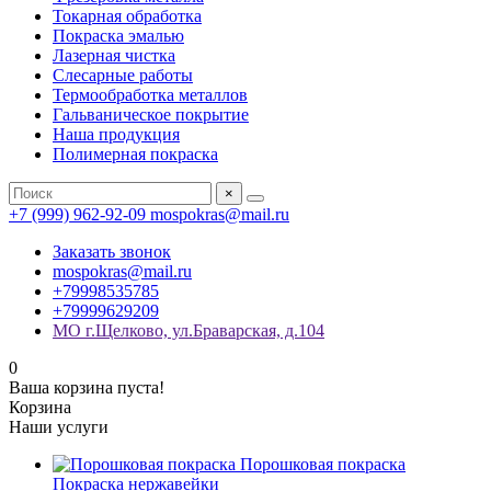
Токарная обработка
Покраска эмалью
Лазерная чистка
Слесарные работы
Термообработка металлов
Гальваническое покрытие
Наша продукция
Полимерная покраска
×
+7 (999) 962-92-09
mospokras@mail.ru
Заказать звонок
mospokras@mail.ru
+79998535785
+79999629209
МО г.Щелково, ул.Браварская, д.104
0
Ваша корзина пуста!
Корзина
Наши услуги
Порошковая покраска
Покраска нержавейки