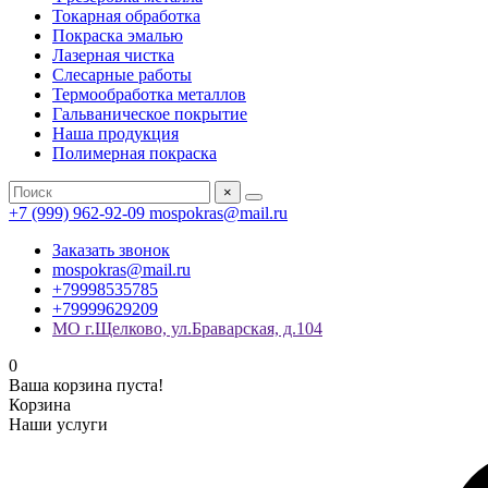
Токарная обработка
Покраска эмалью
Лазерная чистка
Слесарные работы
Термообработка металлов
Гальваническое покрытие
Наша продукция
Полимерная покраска
×
+7 (999) 962-92-09
mospokras@mail.ru
Заказать звонок
mospokras@mail.ru
+79998535785
+79999629209
МО г.Щелково, ул.Браварская, д.104
0
Ваша корзина пуста!
Корзина
Наши услуги