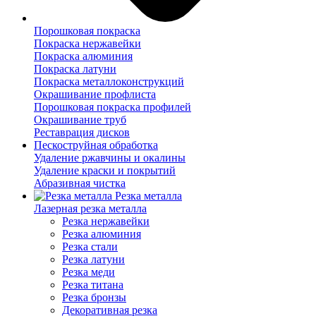
Порошковая покраска
Покраска нержавейки
Покраска алюминия
Покраска латуни
Покраска металлоконструкций
Окрашивание профлиста
Порошковая покраска профилей
Окрашивание труб
Реставрация дисков
Пескоструйная обработка
Удаление ржавчины и окалины
Удаление краски и покрытий
Абразивная чистка
Резка металла
Лазерная резка металла
Резка нержавейки
Резка алюминия
Резка стали
Резка латуни
Резка меди
Резка титана
Резка бронзы
Декоративная резка