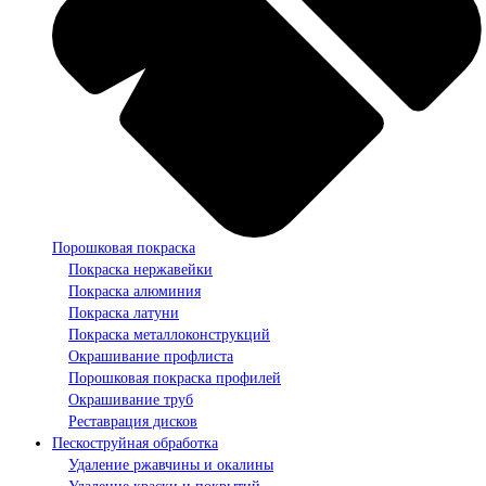
Порошковая покраска
Покраска нержавейки
Покраска алюминия
Покраска латуни
Покраска металлоконструкций
Окрашивание профлиста
Порошковая покраска профилей
Окрашивание труб
Реставрация дисков
Пескоструйная обработка
Удаление ржавчины и окалины