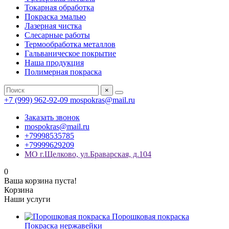
Токарная обработка
Покраска эмалью
Лазерная чистка
Слесарные работы
Термообработка металлов
Гальваническое покрытие
Наша продукция
Полимерная покраска
×
+7 (999) 962-92-09
mospokras@mail.ru
Заказать звонок
mospokras@mail.ru
+79998535785
+79999629209
МО г.Щелково, ул.Браварская, д.104
0
Ваша корзина пуста!
Корзина
Наши услуги
Порошковая покраска
Покраска нержавейки