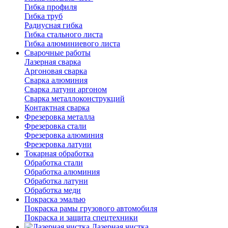
Гибка профиля
Гибка труб
Радиусная гибка
Гибка стального листа
Гибка алюминиевого листа
Сварочные работы
Лазерная сварка
Аргоновая сварка
Сварка алюминия
Сварка латуни аргоном
Сварка металлоконструкций
Контактная сварка
Фрезеровка металла
Фрезеровка стали
Фрезеровка алюминия
Фрезеровка латуни
Токарная обработка
Обработка стали
Обработка алюминия
Обработка латуни
Обработка меди
Покраска эмалью
Покраска рамы грузового автомобиля
Покраска и защита спецтехники
Лазерная чистка