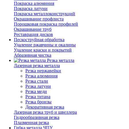
Покраска алюминия
Покраска латуни
Покраска металлоконструкций
Окрашивание профлиста
Порошковая покраска профилей
Окрашивание труб
Реставрация дисков
Пескоструйная обработка
Удаление ржавчины и окалины
Удаление краски и покрытий
Абразивная чистка
Резка металла
Лазерная резка металла
Резка нержавейки
Резка алюминия
Резка стали
Резка латуни
Резка меди
Резка титана
Резка бронзы
Декоративная резка
Лазерная резка труб и швеллера
Гидрообразивная резка
Плазменная резка
Гибка металла ЧПУ